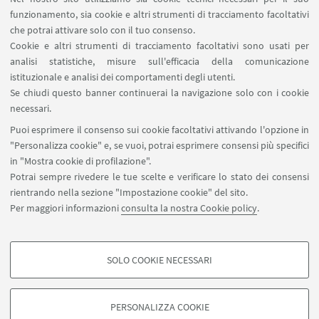
Missioni web
funzionamento, sia cookie e altri strumenti di tracciamento facoltativi
Ministero della Salute – EFSA Focal Point
che potrai attivare solo con il tuo consenso.
Cookie e altri strumenti di tracciamento facoltativi sono usati per
analisi statistiche, misure sull'efficacia della comunicazione
SEGUI IL DIPARTIMENTO SU:
istituzionale e analisi dei comportamenti degli utenti.
Se chiudi questo banner continuerai la navigazione solo con i cookie
necessari.
SEGUI UNIBO SU:
Puoi esprimere il consenso sui cookie facoltativi attivando l'opzione in
"Personalizza cookie" e, se vuoi, potrai esprimere consensi più specifici
in "Mostra cookie di profilazione".
Potrai sempre rivedere le tue scelte e verificare lo stato dei consensi
rientrando nella sezione "Impostazione cookie" del sito.
APP:
Per maggiori informazioni
consulta la nostra Cookie policy
.
SOLO COOKIE NECESSARI
COOKIE DI PROFILAZIONE - FACOLTATIVI
©Copyright 2026 - ALMA MATER STUDIORUM - Università di
Si tratta di cookie utilizzati per analizzare le caratteristiche della navigazione
Bologna - Via Zamboni, 33 - 40126 Bologna - PI: 01131710376 - CF:
PERSONALIZZA COOKIE
degli utenti, creare profili in base al loro comportamento sul sito, per analisi