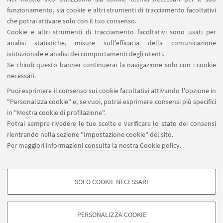
Missioni web
funzionamento, sia cookie e altri strumenti di tracciamento facoltativi
Ministero della Salute – EFSA Focal Point
che potrai attivare solo con il tuo consenso.
Cookie e altri strumenti di tracciamento facoltativi sono usati per
analisi statistiche, misure sull'efficacia della comunicazione
SEGUI IL DIPARTIMENTO SU:
istituzionale e analisi dei comportamenti degli utenti.
Se chiudi questo banner continuerai la navigazione solo con i cookie
necessari.
SEGUI UNIBO SU:
Puoi esprimere il consenso sui cookie facoltativi attivando l'opzione in
"Personalizza cookie" e, se vuoi, potrai esprimere consensi più specifici
in "Mostra cookie di profilazione".
Potrai sempre rivedere le tue scelte e verificare lo stato dei consensi
rientrando nella sezione "Impostazione cookie" del sito.
APP:
Per maggiori informazioni
consulta la nostra Cookie policy
.
SOLO COOKIE NECESSARI
COOKIE DI PROFILAZIONE - FACOLTATIVI
©Copyright 2026 - ALMA MATER STUDIORUM - Università di
Si tratta di cookie utilizzati per analizzare le caratteristiche della navigazione
Bologna - Via Zamboni, 33 - 40126 Bologna - PI: 01131710376 - CF:
PERSONALIZZA COOKIE
degli utenti, creare profili in base al loro comportamento sul sito, per analisi