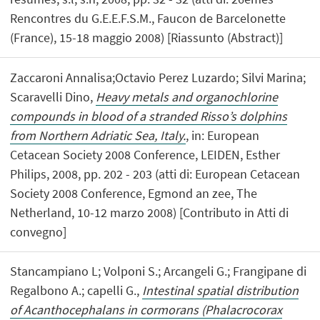
Rencontres du G.E.E.F.S.M., Faucon de Barcelonette
(France), 15-18 maggio 2008) [Riassunto (Abstract)]
Zaccaroni Annalisa;Octavio Perez Luzardo; Silvi Marina;
Scaravelli Dino,
Heavy metals and organochlorine
compounds in blood of a stranded Risso’s dolphins
from Northern Adriatic Sea, Italy.
, in: European
Cetacean Society 2008 Conference, LEIDEN, Esther
Philips, 2008, pp. 202 - 203 (atti di: European Cetacean
Society 2008 Conference, Egmond an zee, The
Netherland, 10-12 marzo 2008) [Contributo in Atti di
convegno]
Stancampiano L; Volponi S.; Arcangeli G.; Frangipane di
Regalbono A.; capelli G.,
Intestinal spatial distribution
of Acanthocephalans in cormorans (Phalacrocorax