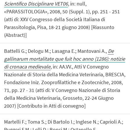
Scientifico Disciplinare VET06
, in: null,
«PARASSITOLOGIA», 2008, 50 (Suppl. 1), pp. 251 - 251
(atti di: XXV Congresso della Società Italiana di
Parassitologia, Pisa, 18-21 giugno 2008) [Riassunto
(Abstract)]
Battelli G.; Delogu M.; Lasagna E.; Mantovani A.,
De
gallinarum mortalitate que fuit hoc anno (1286): notizie
di cronaca medievale
, in: AA.VV., Atti V Convegno
Nazionale di Storia della Medicina Veterinaria, BRESCIA,
Fondazione Iniz. Zooprofilattiche e Zootecniche, 2008,
71, pp. 27 - 31 (atti di: V Convegno Nazionale di Storia
della Medicina Veterinaria, Grosseto, 22-24 Giugno
2007) [Contributo in Atti di convegno]
Martelli F.; Toma S.; Di Bartolo I.; Inglese N.; Caprioli A.;
Ruggeri F.M.; Lelli D.; Bonci M.; Ostanello F.,