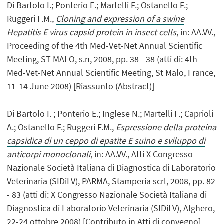
Di Bartolo I.; Ponterio E.; Martelli F.; Ostanello F.;
Ruggeri F.M.,
Cloning and expression of a swine
Hepatitis E virus capsid protein in insect cells
, in: AA.VV.,
Proceeding of the 4th Med-Vet-Net Annual Scientific
Meeting, ST MALO, s.n, 2008, pp. 38 - 38 (atti di: 4th
Med-Vet-Net Annual Scientific Meeting, St Malo, France,
11-14 June 2008) [Riassunto (Abstract)]
Di Bartolo I. ; Ponterio E.; Inglese N.; Martelli F.; Caprioli
A.; Ostanello F.; Ruggeri F.M.,
Espressione della proteina
capsidica di un ceppo di epatite E suino e sviluppo di
anticorpi monoclonali
, in: AA.VV., Atti X Congresso
Nazionale Società Italiana di Diagnostica di Laboratorio
Veterinaria (SIDiLV), PARMA, Stamperia scrl, 2008, pp. 82
- 83 (atti di: X Congresso Nazionale Società Italiana di
Diagnostica di Laboratorio Veterinaria (SIDiLV), Alghero,
22-24 ottobre 2008) [Contributo in Atti di convegno]