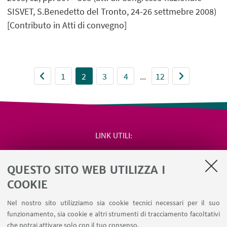
SISVET, S.Benedetto del Tronto, 24-26 settmebre 2008)
[Contributo in Atti di convegno]
1
2
3
4
...
12
LINK UTILI
Area riservata
QUESTO SITO WEB UTILIZZA I
Salute e sicurezza
Contatti
COOKIE
RDA Elettronica
Nel nostro sito utilizziamo sia cookie tecnici necessari per il suo
Missioni web
funzionamento, sia cookie e altri strumenti di tracciamento facoltativi
Ministero della Salute – EFSA Focal Point
che potrai attivare solo con il tuo consenso.