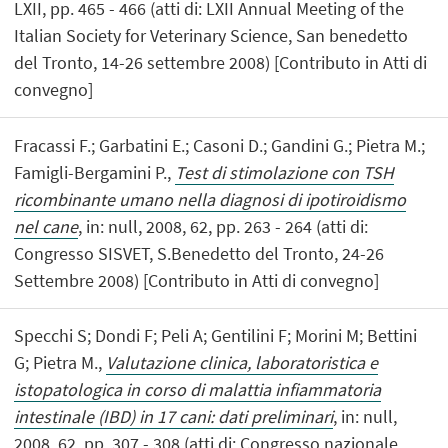
LXII, pp. 465 - 466 (atti di: LXII Annual Meeting of the
Italian Society for Veterinary Science, San benedetto
del Tronto, 14-26 settembre 2008) [Contributo in Atti di
convegno]
Fracassi F.; Garbatini E.; Casoni D.; Gandini G.; Pietra M.;
Famigli-Bergamini P.,
Test di stimolazione con TSH
ricombinante umano nella diagnosi di ipotiroidismo
nel cane
, in: null, 2008, 62, pp. 263 - 264 (atti di:
Congresso SISVET, S.Benedetto del Tronto, 24-26
Settembre 2008) [Contributo in Atti di convegno]
Specchi S; Dondi F; Peli A; Gentilini F; Morini M; Bettini
G; Pietra M.,
Valutazione clinica, laboratoristica e
istopatologica in corso di malattia infiammatoria
intestinale (IBD) in 17 cani: dati preliminari
, in: null,
2008, 62, pp. 307 - 308 (atti di: Congresso nazionale