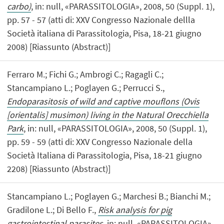
carbo)
, in: null, «PARASSITOLOGIA», 2008, 50 (Suppl. 1),
pp. 57 - 57 (atti di: XXV Congresso Nazionale dellla
Società italiana di Parassitologia, Pisa, 18-21 giugno
2008) [Riassunto (Abstract)]
Ferraro M.; Fichi G.; Ambrogi C.; Ragagli C.;
Stancampiano L.; Poglayen G.; Perrucci S.,
Endoparasitosis of wild and captive mouflons (Ovis
[orientalis] musimon) living in the Natural Orecchiella
Park
, in: null, «PARASSITOLOGIA», 2008, 50 (Suppl. 1),
pp. 59 - 59 (atti di: XXV Congresso Nazionale della
Società Italiana di Parassitologia, Pisa, 18-21 giugno
2208) [Riassunto (Abstract)]
Stancampiano L.; Poglayen G.; Marchesi B.; Bianchi M.;
Gradilone L.; Di Bello F.,
Risk analysis for pig
gastrointestinal parasites
, in: null, «PARASSITOLOGIA»,