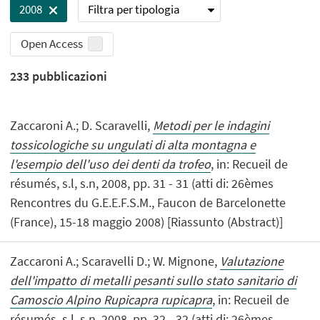
Filtra per tipologia
2008
Open Access
233
pubblicazioni
Zaccaroni A.; D. Scaravelli,
Metodi per le indagini
tossicologiche su ungulati di alta montagna e
l'esempio dell'uso dei denti da trofeo
, in: Recueil de
résumés, s.l, s.n, 2008, pp. 31 - 31 (atti di: 26èmes
Rencontres du G.E.E.F.S.M., Faucon de Barcelonette
(France), 15-18 maggio 2008) [Riassunto (Abstract)]
Zaccaroni A.; Scaravelli D.; W. Mignone,
Valutazione
dell'impatto di metalli pesanti sullo stato sanitario di
Camoscio Alpino Rupicapra rupicapra
, in: Recueil de
résumés, s.l, s.n, 2008, pp. 32 - 32 (atti di: 26èmes