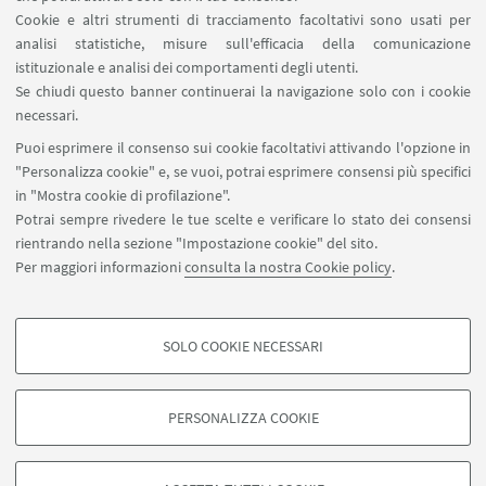
Cookie e altri strumenti di tracciamento facoltativi sono usati per
analisi statistiche, misure sull'efficacia della comunicazione
SEGUI IL DIPARTIMENTO SU:
istituzionale e analisi dei comportamenti degli utenti.
Se chiudi questo banner continuerai la navigazione solo con i cookie
necessari.
SEGUI UNIBO SU:
Puoi esprimere il consenso sui cookie facoltativi attivando l'opzione in
"Personalizza cookie" e, se vuoi, potrai esprimere consensi più specifici
in "Mostra cookie di profilazione".
Potrai sempre rivedere le tue scelte e verificare lo stato dei consensi
rientrando nella sezione "Impostazione cookie" del sito.
APP:
Per maggiori informazioni
consulta la nostra Cookie policy
.
SOLO COOKIE NECESSARI
COOKIE DI PROFILAZIONE - FACOLTATIVI
©Copyright 2026 - ALMA MATER STUDIORUM - Università di
Si tratta di cookie utilizzati per analizzare le caratteristiche della navigazione
Bologna - Via Zamboni, 33 - 40126 Bologna - PI: 01131710376 - CF:
PERSONALIZZA COOKIE
degli utenti, creare profili in base al loro comportamento sul sito, per analisi
80007010376
di marketing.
Privacy
Note legali
Informazioni sul sito e accessibilità
Mostra cookie di profilazione