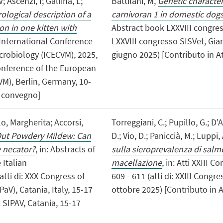
; Ascenzi, I; Gallina, L;
Battilani, M,
Genetic character
rological description of a
carnivoran 1 in domestic dogs
ion in one kitten with
Abstract book LXXVIII congresso
t International Conference
LXXVIII congresso SISVet, Giar
crobiology (ICECVM), 2025,
giugno 2025) [Contributo in A
 Conference of the European
VM), Berlin, Germany, 10-
i convegno]
lo, Margherita; Accorsi,
Torreggiani, C.; Pupillo, G.; D'
 Out Powdery Mildew: Can
D.; Vio, D.; Paniccià, M.; Luppi,
 necator?
, in: Abstracts of
sulla sieroprevalenza di salmo
 Italian
macellazione
, in: Atti XXIII 
tti di: XXX Congress of
609 - 611 (atti di: XXIII Cong
aV), Catania, Italy, 15-17
ottobre 2025) [Contributo in A
 SIPAV, Catania, 15-17