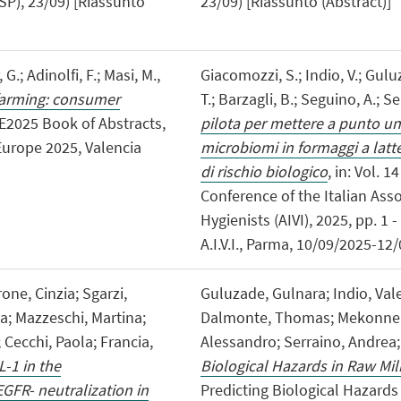
SP), 23/09) [Riassunto
23/09) [Riassunto (Abstract)]
 G.; Adinolfi, F.; Masi, M.,
Giacomozzi, S.; Indio, V.; Gul
farming: consumer
T.; Barzagli, B.; Seguino, A.; S
 AE2025 Book of Abstracts,
pilota per mettere a punto un
 Europe 2025, Valencia
microbiomi in formaggi a latte
di rischio biologico
, in: Vol. 
Conference of the Italian Ass
Hygienists (AIVI), 2025, pp. 1 
A.I.V.I., Parma, 10/09/2025-12
one, Cinzia; Sgarzi,
Guluzade, Gulnara; Indio, Val
a; Mazzeschi, Martina;
Dalmonte, Thomas; Mekonnen,
 Cecchi, Paola; Francia,
Alessandro; Serraino, Andrea
L-1 in the
Biological Hazards in Raw Mi
GFR- neutralization in
Predicting Biological Hazards