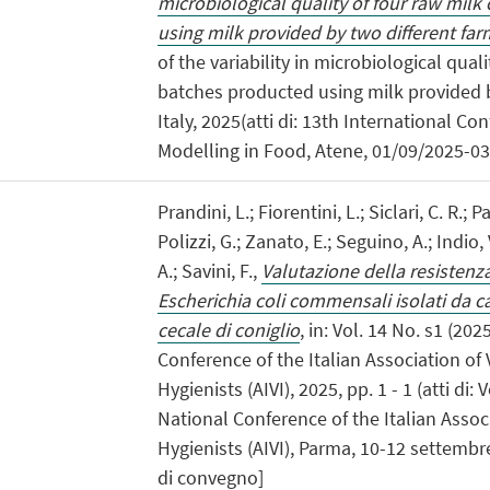
microbiological quality of four raw mil
using milk provided by two different farm
of the variability in microbiological qual
batches producted using milk provided b
Italy, 2025(atti di: 13th International Co
Modelling in Food, Atene, 01/09/2025-03
Prandini, L.; Fiorentini, L.; Siclari, C. R.; P
Polizzi, G.; Zanato, E.; Seguino, A.; Indio,
A.; Savini, F.,
Valutazione della resistenz
Escherichia coli commensali isolati da 
cecale di coniglio
, in: Vol. 14 No. s1 (202
Conference of the Italian Association of
Hygienists (AIVI), 2025, pp. 1 - 1 (atti di: 
National Conference of the Italian Assoc
Hygienists (AIVI), Parma, 10-12 settembre
di convegno]