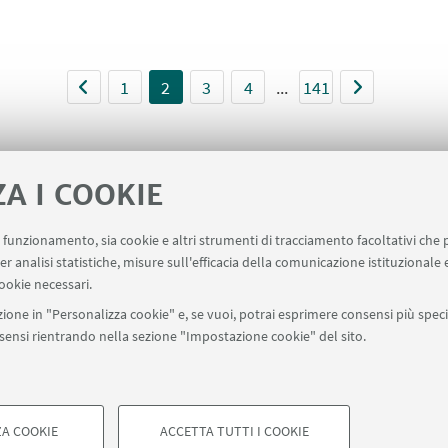
1
2
3
4
...
141
ZA I COOKIE
uo funzionamento, sia cookie e altri strumenti di tracciamento facoltativi che 
er analisi statistiche, misure sull'efficacia della comunicazione istituzionale
Contatti
RDA Elettronica
Missioni web
Ministero
ookie necessari.
ione in "Personalizza cookie" e, se vuoi, potrai esprimere consensi più specif
onsensi rientrando nella sezione "Impostazione cookie" del sito.
SEGUI UNIBO SU:
a - Via Zamboni, 33 - 40126 Bologna - PI: 01131710376 - CF: 800070103
ostazioni Cookie
A COOKIE
ACCETTA TUTTI I COOKIE