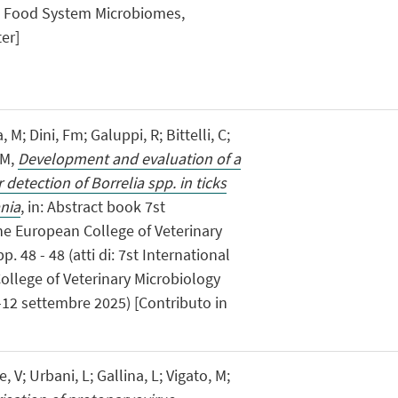
i: Food System Microbiomes,
er]
, M; Dini, Fm; Galuppi, R; Bittelli, C;
 M,
Development and evaluation of a
detection of Borrelia spp. in ticks
ania
, in: Abstract book 7st
he European College of Veterinary
. 48 - 48 (atti di: 7st International
ollege of Veterinary Microbiology
-12 settembre 2025) [Contributo in
, V; Urbani, L; Gallina, L; Vigato, M;