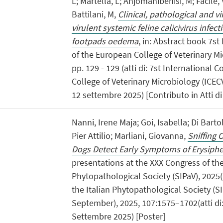
L; Martella, L; Anjomanibenisi, M; Facile, V
Battilani, M,
Clinical, pathological and vi
virulent systemic feline calicivirus infect
footpads oedema
, in: Abstract book 7s
of the European College of Veterinary Mi
pp. 129 - 129 (atti di: 7st International
College of Veterinary Microbiology (ICEC
12 settembre 2025) [Contributo in Atti d
Nanni, Irene Maja; Goi, Isabella; Di Barto
Pier Attilio; Marliani, Giovanna,
Sniffing
Dogs Detect Early Symptoms of Erysiphe
presentations at the XXX Congress of the
Phytopathological Society (SIPaV), 2025(a
the Italian Phytopathological Society (SIP
September), 2025, 107:1575–1702(atti di:
Settembre 2025) [Poster]