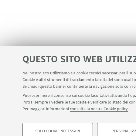
QUESTO SITO WEB UTILIZ
Nel nostro sito utilizziamo sia cookie tecnici necessari per il s
Cookie e altri strumenti di tracciamento facoltativi sono usati p
Area riservata
Salute e sicurezza
LINK UTILI
Se chiudi questo banner continuerai la navigazione solo con i c
Puoi esprimere il consenso sui cookie facoltativi attivando l'opz
Potrai sempre rivedere le tue scelte e verificare lo stato dei c
SEGUI IL DIPARTIMENTO SU:
Per maggiori informazioni
consulta la nostra Cookie policy
.
©Copyright 2026 - ALMA MATER STUDIORUM - Università di Bologn
Privacy
Note legali
Informazioni sul sito e accessibilità
Imp
SOLO COOKIE NECESSARI
PERSONALIZZ