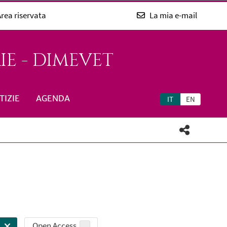
rea riservata
La mia e-mail
E - DIMEVET
TIZIE
AGENDA
IT
EN
Open Access