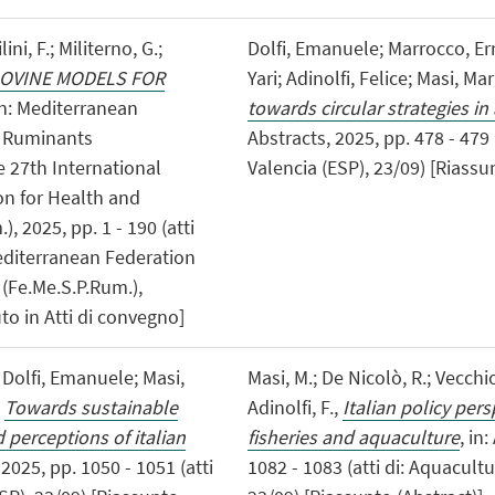
ini, F.; Militerno, G.;
Dolfi, Emanuele; Marrocco, Er
OVINE MODELS FOR
Yari; Adinolfi, Felice; Masi, Ma
in: Mediterranean
towards circular strategies i
f Ruminants
Abstracts, 2025, pp. 478 - 479
 27th International
Valencia (ESP), 23/09) [Riassu
on for Health and
 2025, pp. 1 - 190 (atti
Mediterranean Federation
(Fe.Me.S.P.Rum.),
to in Atti di convegno]
Dolfi, Emanuele; Masi,
Masi, M.; De Nicolò, R.; Vecchio, 
,
Towards sustainable
Adinolfi, F.,
Italian policy per
 perceptions of italian
fisheries and aquaculture
, in
2025, pp. 1050 - 1051 (atti
1082 - 1083 (atti di: Aquacult