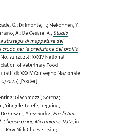
uzade, G.; Dalmonte, T.; Mekonnen, Y.
erraino, A.; De Cesare, A.,
Studio
a strategia di mappatura dei
 crudo per la predizione del profilo
14 No. s1 (2025): XXXIV National
ociation of Veterinary Food
- 1 (atti di: XXXIV Convegno Nazionale
/09/2025) [Poster]
entina; Giacomozzi, Serena;
 Yitagele Terefe; Seguino,
; De Cesare, Alessandra,
Predicting
lk Cheese Using Microbiome Data
, in:
 in Raw Milk Cheese Using