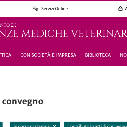
Servizi Online
A
ENTO DI
NZE MEDICHE VETERINARI
TTICA
CON SOCIETÀ E IMPRESA
BIBLIOTECA
NO
di convegno
in corso di stampa
Contributo in atti di convegno