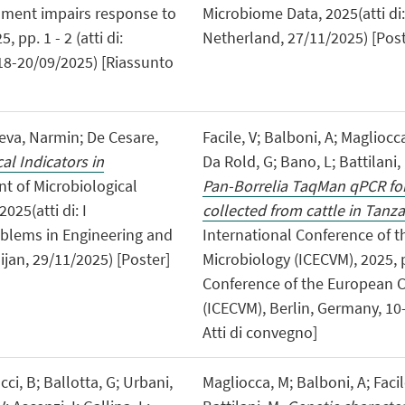
ronment impairs response to
Microbiome Data, 2025(atti d
 pp. 1 - 2 (atti di:
Netherland, 27/11/2025) [Post
 18-20/09/2025) [Riassunto
eva, Narmin; De Cesare,
Facile, V; Balboni, A; Magliocca
al Indicators in
Da Rold, G; Bano, L; Battilani,
nt of Microbiological
Pan-Borrelia TaqMan qPCR for 
025(atti di: I
collected from cattle in Tanz
oblems in Engineering and
International Conference of t
jan, 29/11/2025) [Poster]
Microbiology (ICECVM), 2025, pp
Conference of the European C
(ICECVM), Berlin, Germany, 10
Atti di convegno]
ci, B; Ballotta, G; Urbani,
Magliocca, M; Balboni, A; Facile