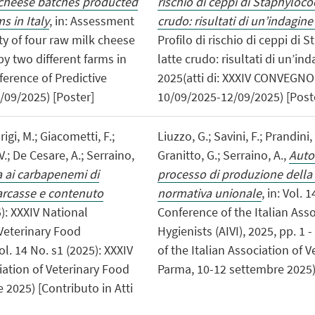
k cheese batches producted
rischio di ceppi di Staphyloco
s in Italy
, in: Assessment
crudo: risultati di un’indagine
ity of four raw milk cheese
Profilo di rischio di ceppi di
y two different farms in
latte crudo: risultati di un’ind
nference of Predictive
2025(atti di: XXXIV CONVEGNO 
/09/2025) [Poster]
10/09/2025-12/09/2025) [Post
arigi, M.; Giacometti, F.;
Liuzzo, G.; Savini, F.; Prandini,
 V.; De Cesare, A.; Serraino,
Granitto, G.; Serraino, A.,
Autoc
a ai carbapenemi di
processo di produzione della 
carcasse e contenuto
normativa unionale
, in: Vol.
5): XXXIV National
Conference of the Italian Ass
 Veterinary Food
Hygienists (AIVI), 2025, pp. 1 
Vol. 14 No. s1 (2025): XXXIV
of the Italian Association of V
iation of Veterinary Food
Parma, 10-12 settembre 2025) 
 2025) [Contributo in Atti