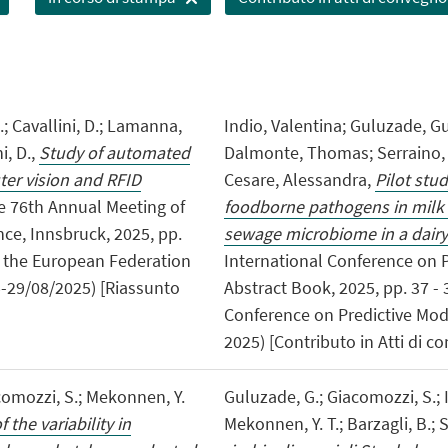
.; Cavallini, D.; Lamanna,
Indio, Valentina; Guluzade, G
i, D.,
Study of automated
Dalmonte, Thomas; Serraino, 
ter vision and RFID
Cesare, Alessandra,
Pilot stu
the 76th Annual Meeting of
foodborne pathogens in milk 
ce, Innsbruck, 2025, pp.
sewage microbiome in a dairy
of the European Federation
International Conference on P
5-29/08/2025) [Riassunto
Abstract Book, 2025, pp. 37 - 
Conference on Predictive Mod
2025) [Contributo in Atti di c
acomozzi, S.; Mekonnen, Y.
Guluzade, G.; Giacomozzi, S.; I
the variability in
Mekonnen, Y. T.; Barzagli, B.; 