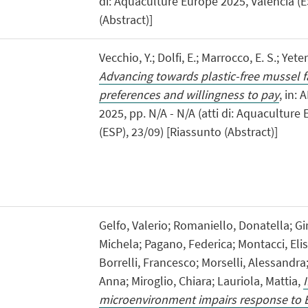
di: Aquaculture Europe 2025, Valencia (E
(Abstract)]
Vecchio, Y.; Dolfi, E.; Marrocco, E. S.; Yeter,
Advancing towards plastic-free mussel 
preferences and willingness to pay
, in:
2025, pp. N/A - N/A (atti di: Aquaculture
(ESP), 23/09) [Riassunto (Abstract)]
Gelfo, Valerio; Romaniello, Donatella; Gir
Michela; Pagano, Federica; Montacci, Elis
Borrelli, Francesco; Morselli, Alessandra;
Anna; Miroglio, Chiara; Lauriola, Mattia,
I
microenvironment impairs response to E