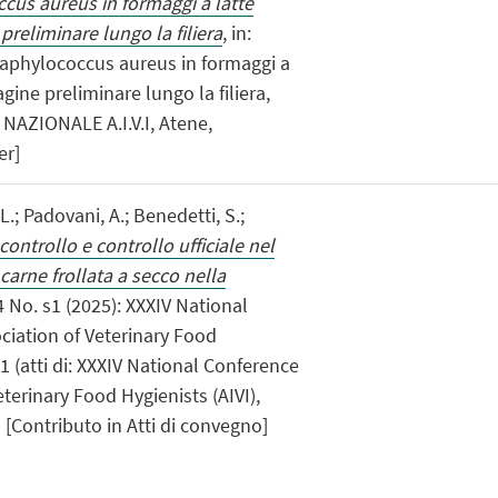
ccus aureus in formaggi a latte
 preliminare lungo la filiera
, in:
 Staphylococcus aureus in formaggi a
agine preliminare lungo la filiera,
NAZIONALE A.I.V.I, Atene,
er]
 L.; Padovani, A.; Benedetti, S.;
ontrollo e controllo ufficiale nel
carne frollata a secco nella
 14 No. s1 (2025): XXXIV National
ociation of Veterinary Food
- 1 (atti di: XXXIV National Conference
eterinary Food Hygienists (AIVI),
[Contributo in Atti di convegno]