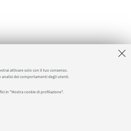
potrai attivare solo con il tuo consenso.
 e analisi dei comportamenti degli utenti.
 della Salute – EFSA Focal Point
ici in "Mostra cookie di profilazione".
APP:
76