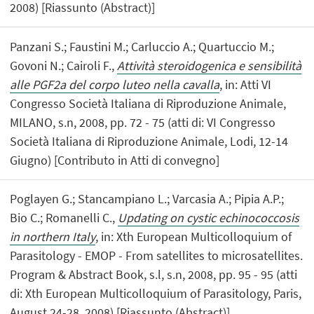
2008) [Riassunto (Abstract)]
Panzani S.; Faustini M.; Carluccio A.; Quartuccio M.;
Govoni N.; Cairoli F.,
Attività steroidogenica e sensibilità
alle PGF2a del corpo luteo nella cavalla
, in: Atti VI
Congresso Società Italiana di Riproduzione Animale,
MILANO, s.n, 2008, pp. 72 - 75 (atti di: VI Congresso
Società Italiana di Riproduzione Animale, Lodi, 12-14
Giugno) [Contributo in Atti di convegno]
Poglayen G.; Stancampiano L.; Varcasia A.; Pipia A.P.;
Bio C.; Romanelli C.,
Updating on cystic echinococcosis
in northern Italy
, in: Xth European Multicolloquium of
Parasitology - EMOP - From satellites to microsatellites.
Program & Abstract Book, s.l, s.n, 2008, pp. 95 - 95 (atti
di: Xth European Multicolloquium of Parasitology, Paris,
August 24-28, 2008) [Riassunto (Abstract)]