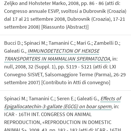
Zeljko and Hohsteter Marko, 2008, pp. 86 - 86 (atti di:
Congresso annuale ESVP, svoltosi a Dubrovnik (Croazia)
dal 17 al 21 settembre 2008, Dubrovnik (Croazia), 17-21
settembre 2008) [Riassunto (Abstract)]
Bucci D.; Spinaci M.; Tamanini C.; Mari G.; Zambelli D.;
Galeati G.,
IMMUNODETECTION OF HEXOSE
TRANSPORTERS IN MAMMALIAN SPERMATOZOA
, in:
null, 2008, 32 (Suppl. 1), pp. S119 - S121 (atti di: LXI
Convegno SISVET, Salsomaggiore Terme (Parma), 26-29
settembre 2007) [Contributo in Atti di convegno]
Spinaci M.; Tamanini C.; Seren E.; Galeati G.,
Effects of
Epigallocatechin-3-gallate (EGCG) on boar sperm
, in:
ICAR - 16TH INT. CONGRESS ON ANIMAL
REPRODUCTION, «REPRODUCTION IN DOMESTIC
ANIMALS», 2008, 43, pp. 182 - 182 (atti di: ICAR - 16TH