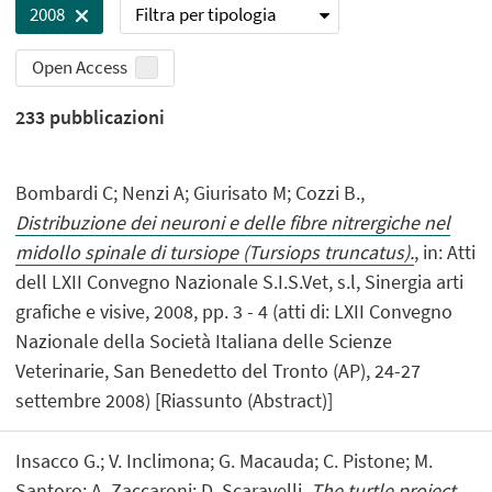
Filtra per tipologia
2008
Open Access
233
pubblicazioni
Bombardi C; Nenzi A; Giurisato M; Cozzi B.,
Distribuzione dei neuroni e delle fibre nitrergiche nel
midollo spinale di tursiope (Tursiops truncatus).
, in: Atti
dell LXII Convegno Nazionale S.I.S.Vet, s.l, Sinergia arti
grafiche e visive, 2008, pp. 3 - 4 (atti di: LXII Convegno
Nazionale della Società Italiana delle Scienze
Veterinarie, San Benedetto del Tronto (AP), 24-27
settembre 2008) [Riassunto (Abstract)]
Insacco G.; V. Inclimona; G. Macauda; C. Pistone; M.
Santoro; A. Zaccaroni; D. Scaravelli,
The turtle project