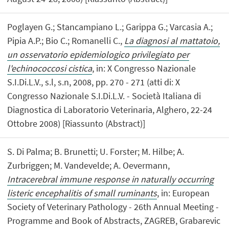
Poglayen G.; Stancampiano L.; Garippa G.; Varcasia A.;
Pipia A.P.; Bio C.; Romanelli C.,
La diagnosi al mattatoio,
un osservatorio epidemiologico privilegiato per
l'echinococcosi cistica
, in: X Congresso Nazionale
S.I.Di.L.V., s.l, s.n, 2008, pp. 270 - 271 (atti di: X
Congresso Nazionale S.I.Di.L.V. - Società Italiana di
Diagnostica di Laboratorio Veterinaria, Alghero, 22-24
Ottobre 2008) [Riassunto (Abstract)]
S. Di Palma; B. Brunetti; U. Forster; M. Hilbe; A.
Zurbriggen; M. Vandevelde; A. Oevermann,
Intracerebral immune response in naturally occurring
listeric encephalitis of small ruminants
, in: European
Society of Veterinary Pathology - 26th Annual Meeting -
Programme and Book of Abstracts, ZAGREB, Grabarevic