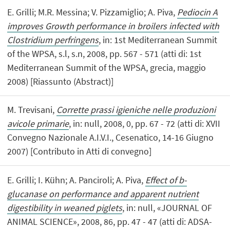
E. Grilli; M.R. Messina; V. Pizzamiglio; A. Piva,
Pediocin A
improves Growth performance in broilers infected with
Clostridium perfringens
, in: 1st Mediterranean Summit
of the WPSA, s.l, s.n, 2008, pp. 567 - 571 (atti di: 1st
Mediterranean Summit of the WPSA, grecia, maggio
2008) [Riassunto (Abstract)]
M. Trevisani,
Corrette prassi igieniche nelle produzioni
avicole primarie
, in: null, 2008, 0, pp. 67 - 72 (atti di: XVII
Convegno Nazionale A.I.V.I., Cesenatico, 14-16 Giugno
2007) [Contributo in Atti di convegno]
E. Grilli; I. Kühn; A. Panciroli; A. Piva,
Effect of b-
glucanase on performance and apparent nutrient
digestibility in weaned piglets
, in: null, «JOURNAL OF
ANIMAL SCIENCE», 2008, 86, pp. 47 - 47 (atti di: ADSA-