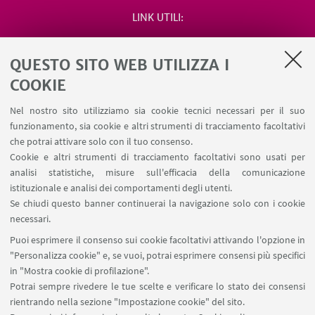
LINK UTILI
Area riservata
QUESTO SITO WEB UTILIZZA I
Salute e sicurezza
Contatti
COOKIE
RDA Elettronica
Nel nostro sito utilizziamo sia cookie tecnici necessari per il suo
Missioni web
funzionamento, sia cookie e altri strumenti di tracciamento facoltativi
Ministero della Salute – EFSA Focal Point
che potrai attivare solo con il tuo consenso.
Cookie e altri strumenti di tracciamento facoltativi sono usati per
analisi statistiche, misure sull'efficacia della comunicazione
SEGUI IL DIPARTIMENTO SU:
istituzionale e analisi dei comportamenti degli utenti.
Se chiudi questo banner continuerai la navigazione solo con i cookie
necessari.
SEGUI UNIBO SU:
Puoi esprimere il consenso sui cookie facoltativi attivando l'opzione in
"Personalizza cookie" e, se vuoi, potrai esprimere consensi più specifici
in "Mostra cookie di profilazione".
Potrai sempre rivedere le tue scelte e verificare lo stato dei consensi
rientrando nella sezione "Impostazione cookie" del sito.
APP: