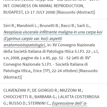
INT. CONGRESS ON ANIMAL REPRODUCTION,
BUDAPEST, 13-17 JULY 2008) [Riassunto (Abstract)]
Sirri R.; Mandrioli L.; Brunetti B.; Bacci B.; Sarli G.,
Neoplasia viscerale infiltrante maligna in una carpa koi
(Cyprinus carpio var. koi): aspetti
anatomoistopatologici.
, in: XV Convegno Nazionale
della Società Italiana di Patologia Ittica S.I.P.I. 22-, s.l,
s.n, 2008, pagine da 1 a 85, pp. 52 - 52 (atti di: XV°
Convegno Nazionale S.I.P.I. - Società Italiana di
Patologia Ittica,, Erice (TP), 22-24 ottobre) [Riassunto
(Abstract)]
CLAVENZANI P.; DE GIORGIO R.; MAZZONI M.;
CHIOCCHETTI R.; BARBARA G.; LALATTA COSTERBOSA
G.; RUSSO D.; STERNINI C.,
Espressione dell’ α-