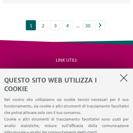
1
2
3
4
...
30
LINK UTILI
Area riservata
QUESTO SITO WEB UTILIZZA I
Salute e sicurezza
Contatti
COOKIE
RDA Elettronica
Nel nostro sito utilizziamo sia cookie tecnici necessari per il suo
Missioni web
funzionamento, sia cookie e altri strumenti di tracciamento facoltativi
Ministero della Salute – EFSA Focal Point
che potrai attivare solo con il tuo consenso.
Cookie e altri strumenti di tracciamento facoltativi sono usati per
analisi statistiche, misure sull'efficacia della comunicazione
SEGUI IL DIPARTIMENTO SU:
istituzionale e analisi dei comportamenti degli utenti.