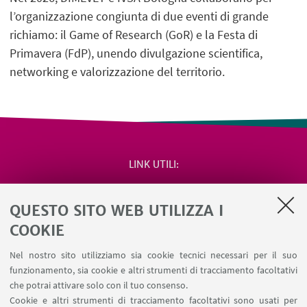
l’organizzazione congiunta di due eventi di grande
richiamo: il Game of Research (GoR) e la Festa di
Primavera (FdP), unendo divulgazione scientifica,
networking e valorizzazione del territorio.
LINK UTILI
Area riservata
QUESTO SITO WEB UTILIZZA I
Salute e sicurezza
Contatti
COOKIE
RDA Elettronica
Nel nostro sito utilizziamo sia cookie tecnici necessari per il suo
Missioni web
funzionamento, sia cookie e altri strumenti di tracciamento facoltativi
Ministero della Salute – EFSA Focal Point
che potrai attivare solo con il tuo consenso.
Cookie e altri strumenti di tracciamento facoltativi sono usati per