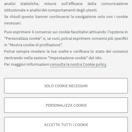
analisi statistiche, misure sull'efficacia della comunicazione
SEGUI IL DIPARTIMENTO SU:
istituzionale e analisi dei comportamenti degli utenti.
Se chiudi questo banner continuerai la navigazione solo con i cookie
necessari.
SEGUI UNIBO SU:
Puoi esprimere il consenso sui cookie facoltativi attivando l'opzione in
"Personalizza cookie" e, se vuoi, potrai esprimere consensi più specifici
in "Mostra cookie di profilazione".
Potrai sempre rivedere le tue scelte e verificare lo stato dei consensi
rientrando nella sezione "Impostazione cookie" del sito.
APP:
Per maggiori informazioni
consulta la nostra Cookie policy
.
SOLO COOKIE NECESSARI
COOKIE DI PROFILAZIONE - FACOLTATIVI
©Copyright 2026 - ALMA MATER STUDIORUM - Università di
Si tratta di cookie utilizzati per analizzare le caratteristiche della navigazione
Bologna - Via Zamboni, 33 - 40126 Bologna - PI: 01131710376 - CF:
PERSONALIZZA COOKIE
degli utenti, creare profili in base al loro comportamento sul sito, per analisi
80007010376
di marketing.
Privacy
Note legali
Informazioni sul sito e accessibilità
Mostra cookie di profilazione
Impostazioni Cookie
ACCETTA TUTTI I COOKIE