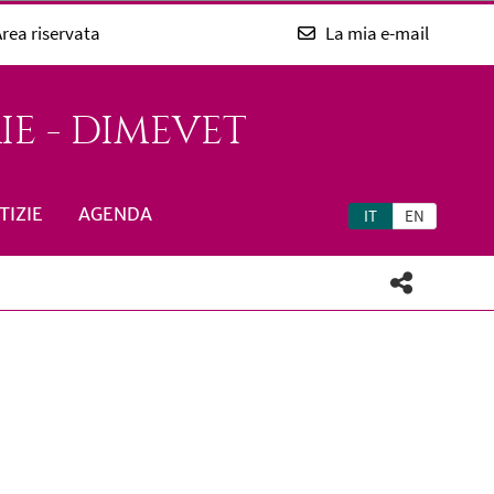
rea riservata
La mia e-mail
E - DIMEVET
TIZIE
AGENDA
IT
EN