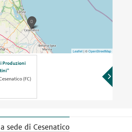
Leaflet
| ©
OpenStreetMap
di Produzioni
tini”
 Cesenatico (FC)
a sede di Cesenatico