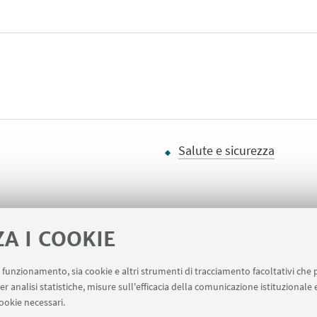
Salute e sicurezza
ZA I COOKIE
uo funzionamento, sia cookie e altri strumenti di tracciamento facoltativi che 
Contatti
RDA Elettronica
Missioni web
Ministero
er analisi statistiche, misure sull'efficacia della comunicazione istituzionale
ookie necessari.