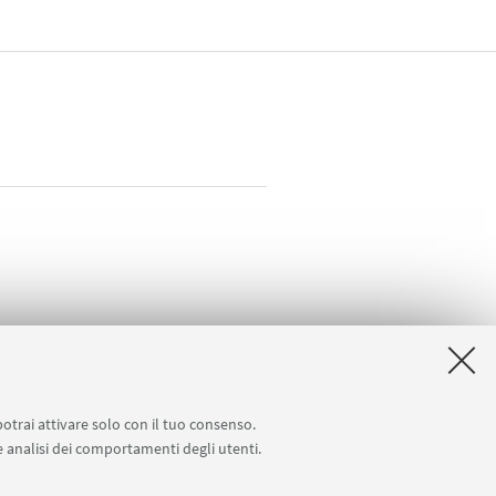
potrai attivare solo con il tuo consenso.
 della Salute – EFSA Focal Point
 e analisi dei comportamenti degli utenti.