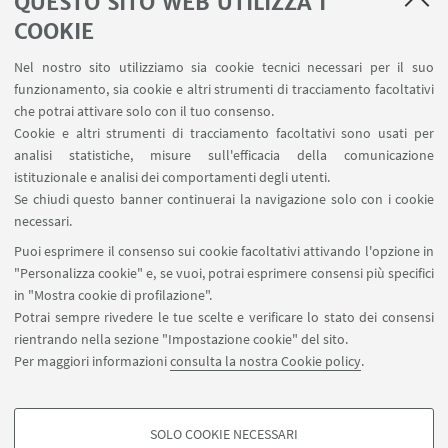
QUESTO SITO WEB UTILIZZA I
Salute e sicurezza
Contatti
COOKIE
RDA Elettronica
Nel nostro sito utilizziamo sia cookie tecnici necessari per il suo
Missioni web
funzionamento, sia cookie e altri strumenti di tracciamento facoltativi
Ministero della Salute – EFSA Focal Point
che potrai attivare solo con il tuo consenso.
Cookie e altri strumenti di tracciamento facoltativi sono usati per
analisi statistiche, misure sull'efficacia della comunicazione
SEGUI IL DIPARTIMENTO SU:
istituzionale e analisi dei comportamenti degli utenti.
Se chiudi questo banner continuerai la navigazione solo con i cookie
necessari.
SEGUI UNIBO SU:
Puoi esprimere il consenso sui cookie facoltativi attivando l'opzione in
"Personalizza cookie" e, se vuoi, potrai esprimere consensi più specifici
in "Mostra cookie di profilazione".
Potrai sempre rivedere le tue scelte e verificare lo stato dei consensi
rientrando nella sezione "Impostazione cookie" del sito.
APP:
Per maggiori informazioni
consulta la nostra Cookie policy
.
SOLO COOKIE NECESSARI