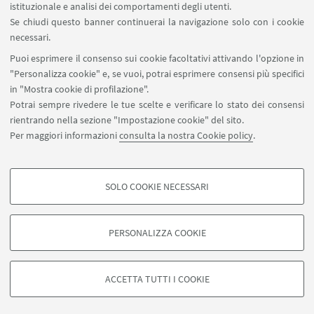
istituzionale e analisi dei comportamenti degli utenti.
Se chiudi questo banner continuerai la navigazione solo con i cookie
necessari.
SEGUI UNIBO SU:
Puoi esprimere il consenso sui cookie facoltativi attivando l'opzione in
"Personalizza cookie" e, se vuoi, potrai esprimere consensi più specifici
in "Mostra cookie di profilazione".
Potrai sempre rivedere le tue scelte e verificare lo stato dei consensi
rientrando nella sezione "Impostazione cookie" del sito.
APP:
Per maggiori informazioni
consulta la nostra Cookie policy
.
SOLO COOKIE NECESSARI
COOKIE DI PROFILAZIONE - FACOLTATIVI
©Copyright 2026 - ALMA MATER STUDIORUM - Università di
Si tratta di cookie utilizzati per analizzare le caratteristiche della navigazione
Bologna - Via Zamboni, 33 - 40126 Bologna - PI: 01131710376 - CF:
PERSONALIZZA COOKIE
degli utenti, creare profili in base al loro comportamento sul sito, per analisi
80007010376
di marketing.
Privacy
Note legali
Informazioni sul sito e accessibilità
Mostra cookie di profilazione
Impostazioni Cookie
ACCETTA TUTTI I COOKIE
Google/Youtube Video