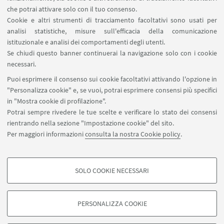
Ministero della Salute – EFSA Focal Point
che potrai attivare solo con il tuo consenso.
Cookie e altri strumenti di tracciamento facoltativi sono usati per
analisi statistiche, misure sull'efficacia della comunicazione
SEGUI IL DIPARTIMENTO SU:
istituzionale e analisi dei comportamenti degli utenti.
Se chiudi questo banner continuerai la navigazione solo con i cookie
necessari.
SEGUI UNIBO SU:
Puoi esprimere il consenso sui cookie facoltativi attivando l'opzione in
"Personalizza cookie" e, se vuoi, potrai esprimere consensi più specifici
in "Mostra cookie di profilazione".
Potrai sempre rivedere le tue scelte e verificare lo stato dei consensi
rientrando nella sezione "Impostazione cookie" del sito.
APP:
Per maggiori informazioni
consulta la nostra Cookie policy
.
SOLO COOKIE NECESSARI
COOKIE DI PROFILAZIONE - FACOLTATIVI
©Copyright 2026 - ALMA MATER STUDIORUM - Università di
Si tratta di cookie utilizzati per analizzare le caratteristiche della navigazione
Bologna - Via Zamboni, 33 - 40126 Bologna - PI: 01131710376 - CF:
PERSONALIZZA COOKIE
degli utenti, creare profili in base al loro comportamento sul sito, per analisi
80007010376
di marketing.