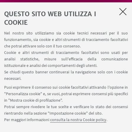
Area riservata
QUESTO SITO WEB UTILIZZA I
Salute e sicurezza
Contatti
COOKIE
RDA Elettronica
Nel nostro sito utilizziamo sia cookie tecnici necessari per il suo
Missioni web
funzionamento, sia cookie e altri strumenti di tracciamento facoltativi
Ministero della Salute – EFSA Focal Point
che potrai attivare solo con il tuo consenso.
Cookie e altri strumenti di tracciamento facoltativi sono usati per
analisi statistiche, misure sull'efficacia della comunicazione
SEGUI IL DIPARTIMENTO SU:
istituzionale e analisi dei comportamenti degli utenti.
Se chiudi questo banner continuerai la navigazione solo con i cookie
necessari.
SEGUI UNIBO SU:
Puoi esprimere il consenso sui cookie facoltativi attivando l'opzione in
"Personalizza cookie" e, se vuoi, potrai esprimere consensi più specifici
in "Mostra cookie di profilazione".
Potrai sempre rivedere le tue scelte e verificare lo stato dei consensi
rientrando nella sezione "Impostazione cookie" del sito.
APP:
Per maggiori informazioni
consulta la nostra Cookie policy
.