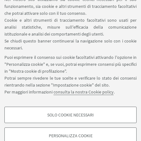
Missioni web
funzionamento, sia cookie e altri strumenti di tracciamento facoltativi
Ministero della Salute – EFSA Focal Point
che potrai attivare solo con il tuo consenso.
Cookie e altri strumenti di tracciamento facoltativi sono usati per
analisi statistiche, misure sull'efficacia della comunicazione
SEGUI IL DIPARTIMENTO SU:
istituzionale e analisi dei comportamenti degli utenti.
Se chiudi questo banner continuerai la navigazione solo con i cookie
necessari.
SEGUI UNIBO SU:
Puoi esprimere il consenso sui cookie facoltativi attivando l'opzione in
"Personalizza cookie" e, se vuoi, potrai esprimere consensi più specifici
in "Mostra cookie di profilazione".
Potrai sempre rivedere le tue scelte e verificare lo stato dei consensi
rientrando nella sezione "Impostazione cookie" del sito.
APP:
Per maggiori informazioni
consulta la nostra Cookie policy
.
SOLO COOKIE NECESSARI
COOKIE DI PROFILAZIONE - FACOLTATIVI
©Copyright 2026 - ALMA MATER STUDIORUM - Università di
Si tratta di cookie utilizzati per analizzare le caratteristiche della navigazione
Bologna - Via Zamboni, 33 - 40126 Bologna - PI: 01131710376 - CF:
PERSONALIZZA COOKIE
degli utenti, creare profili in base al loro comportamento sul sito, per analisi