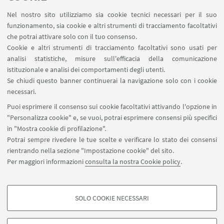
RDA Elettronica
Nel nostro sito utilizziamo sia cookie tecnici necessari per il suo
Missioni web
funzionamento, sia cookie e altri strumenti di tracciamento facoltativi
Ministero della Salute – EFSA Focal Point
che potrai attivare solo con il tuo consenso.
Cookie e altri strumenti di tracciamento facoltativi sono usati per
analisi statistiche, misure sull'efficacia della comunicazione
SEGUI IL DIPARTIMENTO SU:
istituzionale e analisi dei comportamenti degli utenti.
Se chiudi questo banner continuerai la navigazione solo con i cookie
necessari.
SEGUI UNIBO SU:
Puoi esprimere il consenso sui cookie facoltativi attivando l'opzione in
"Personalizza cookie" e, se vuoi, potrai esprimere consensi più specifici
in "Mostra cookie di profilazione".
Potrai sempre rivedere le tue scelte e verificare lo stato dei consensi
rientrando nella sezione "Impostazione cookie" del sito.
APP:
Per maggiori informazioni
consulta la nostra Cookie policy
.
SOLO COOKIE NECESSARI
COOKIE DI PROFILAZIONE - FACOLTATIVI
©Copyright 2026 - ALMA MATER STUDIORUM - Università di