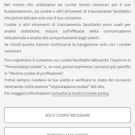
RDA Elettronica
Nel nostro sito utilizziamo sia cookie tecnici necessari per il suo
Missioni web
funzionamento, sia cookie e altri strumenti di tracciamento facoltativi
Ministero della Salute – EFSA Focal Point
che potrai attivare solo con il tuo consenso.
Cookie e altri strumenti di tracciamento facoltativi sono usati per
analisi statistiche, misure sull'efficacia della comunicazione
SEGUI IL DIPARTIMENTO SU:
istituzionale e analisi dei comportamenti degli utenti.
Se chiudi questo banner continuerai la navigazione solo con i cookie
necessari.
SEGUI UNIBO SU:
Puoi esprimere il consenso sui cookie facoltativi attivando l'opzione in
"Personalizza cookie" e, se vuoi, potrai esprimere consensi più specifici
in "Mostra cookie di profilazione".
Potrai sempre rivedere le tue scelte e verificare lo stato dei consensi
rientrando nella sezione "Impostazione cookie" del sito.
APP:
Per maggiori informazioni
consulta la nostra Cookie policy
.
SOLO COOKIE NECESSARI
COOKIE DI PROFILAZIONE - FACOLTATIVI
©Copyright 2026 - ALMA MATER STUDIORUM - Università di
Si tratta di cookie utilizzati per analizzare le caratteristiche della navigazione