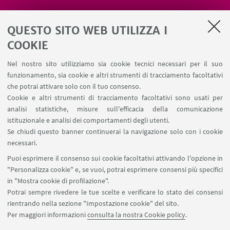
Area riservata
QUESTO SITO WEB UTILIZZA I
Salute e sicurezza
Contatti
COOKIE
RDA Elettronica
Nel nostro sito utilizziamo sia cookie tecnici necessari per il suo
Missioni web
funzionamento, sia cookie e altri strumenti di tracciamento facoltativi
Ministero della Salute – EFSA Focal Point
che potrai attivare solo con il tuo consenso.
Cookie e altri strumenti di tracciamento facoltativi sono usati per
analisi statistiche, misure sull'efficacia della comunicazione
SEGUI IL DIPARTIMENTO SU:
istituzionale e analisi dei comportamenti degli utenti.
Se chiudi questo banner continuerai la navigazione solo con i cookie
necessari.
SEGUI UNIBO SU:
Puoi esprimere il consenso sui cookie facoltativi attivando l'opzione in
"Personalizza cookie" e, se vuoi, potrai esprimere consensi più specifici
in "Mostra cookie di profilazione".
Potrai sempre rivedere le tue scelte e verificare lo stato dei consensi
rientrando nella sezione "Impostazione cookie" del sito.
APP:
Per maggiori informazioni
consulta la nostra Cookie policy
.