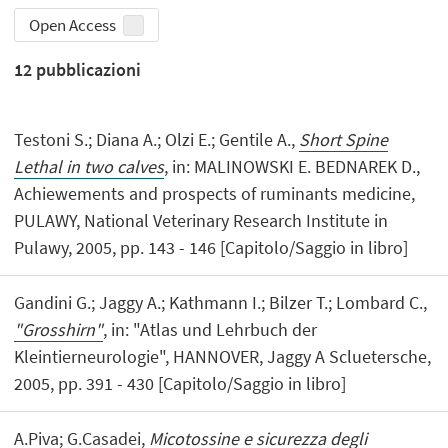
Open Access
12
pubblicazioni
Testoni S.; Diana A.; Olzi E.; Gentile A.,
Short Spine
Lethal in two calves
, in: MALINOWSKI E. BEDNAREK D.,
Achiewements and prospects of ruminants medicine,
PULAWY, National Veterinary Research Institute in
Pulawy, 2005, pp. 143 - 146 [Capitolo/Saggio in libro]
Gandini G.; Jaggy A.; Kathmann I.; Bilzer T.; Lombard C.,
"Grosshirn"
, in: "Atlas und Lehrbuch der
Kleintierneurologie", HANNOVER, Jaggy A Scluetersche,
2005, pp. 391 - 430 [Capitolo/Saggio in libro]
A.Piva; G.Casadei,
Micotossine e sicurezza degli