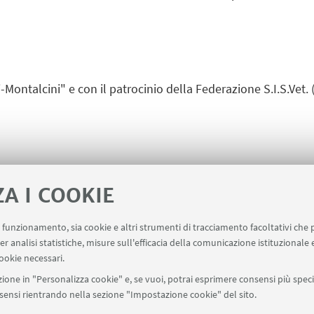
ontalcini" e con il patrocinio della Federazione S.I.S.Vet. (
ZA I COOKIE
uo funzionamento, sia cookie e altri strumenti di tracciamento facoltativi che 
er analisi statistiche, misure sull'efficacia della comunicazione istituzionale
Contatti
RDA Elettronica
Missioni web
Ministero
ookie necessari.
ione in "Personalizza cookie" e, se vuoi, potrai esprimere consensi più specif
onsensi rientrando nella sezione "Impostazione cookie" del sito.
SEGUI UNIBO SU: