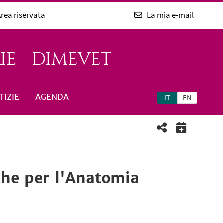
rea riservata
La mia e-mail
E - DIMEVET
TIZIE
AGENDA
IT
EN
he per l'Anatomia