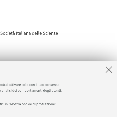
Società Italiana delle Scienze
potrai attivare solo con il tuo consenso.
 e analisi dei comportamenti degli utenti.
 della Salute – EFSA Focal Point
ici in "Mostra cookie di profilazione".
APP: