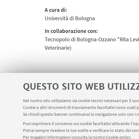
A cura di:
Università di Bologna
In collaborazione con:
Tecnopolo di Bologna-Ozzano "Rita Levi-M
Veterinarie)
QUESTO SITO WEB UTILIZ
Nel nostro sito utilizziamo sia cookie tecnici necessari per il s
Cookie e altri strumenti di tracciamento facoltativi sono usati p
Area riservata
Salute e sicurezza
LINK UTILI
Se chiudi questo banner continuerai la navigazione solo con i c
Puoi esprimere il consenso sui cookie facoltativi attivando l'opz
Potrai sempre rivedere le tue scelte e verificare lo stato dei c
SEGUI IL DIPARTIMENTO SU:
Per maggiori informazioni
consulta la nostra Cookie policy
.