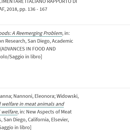
LIMENTARE ITALIANO RAPPORTO DI
F, 2018, pp. 136 - 167
Foods: A Reemerging Problem
, in:
on Research, San Diego, Academic
179 (ADVANCES IN FOOD AND
lo/Saggio in libro]
iovanna; Nannoni, Eleonora; Widowski,
 welfare in meat animals and
 welfare
, in: New Aspects of Meat
 San Diego, California, Elsevier,
aggio in libro]