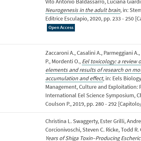
Vito Antonio Baldassarro, Luciana Giardi
Neurogenesis in the adult brain
, in: Ste
Editrice Esculapio, 2020, pp. 233 - 250 [C
Open Access
Zaccaroni A., Casalini A., Parmeggiani A
P., Mordenti O.,
Eel toxicology: a review 
elements and results of research on mot
accumulation and effect
, in: Eels Biolog
Management, Culture and Exploitation: P
International Eel Science Symposium, C
Coulson P., 2019, pp. 280 - 292 [Capitolo/
Christina L. Swaggerty, Ester Grilli, Andr
Corcionivoschi, Steven C. Ricke, Todd R.
Years of Shiga Toxin–Producing Escherichi