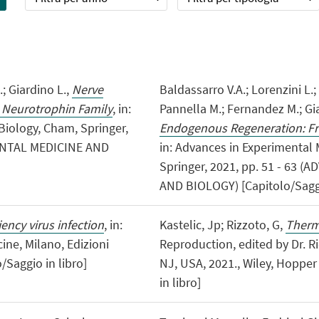
.; Giardino L.,
Nerve
Baldassarro V.A.; Lorenzini L.; 
e Neurotrophin Family
, in:
Pannella M.; Fernandez M.; Gia
Biology, Cham, Springer,
Endogenous Regeneration: F
MENTAL MEDICINE AND
in: Advances in Experimental
Springer, 2021, pp. 51 - 63
AND BIOLOGY) [Capitolo/Saggi
ncy virus infection
, in:
Kastelic, Jp; Rizzoto, G,
Therm
ine, Milano, Edizioni
Reproduction, edited by Dr. R
/Saggio in libro]
NJ, USA, 2021., Wiley, Hopper 
in libro]