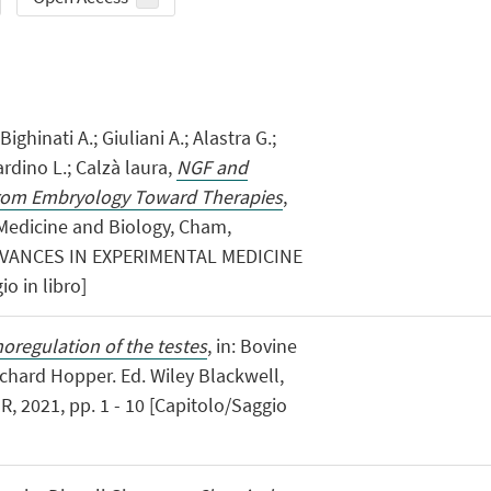
Bighinati A.; Giuliani A.; Alastra G.;
rdino L.; Calzà laura,
NGF and
rom Embryology Toward Therapies
,
 Medicine and Biology, Cham,
 (ADVANCES IN EXPERIMENTAL MEDICINE
o in libro]
oregulation of the testes
, in: Bovine
ichard Hopper. Ed. Wiley Blackwell,
R, 2021, pp. 1 - 10 [Capitolo/Saggio