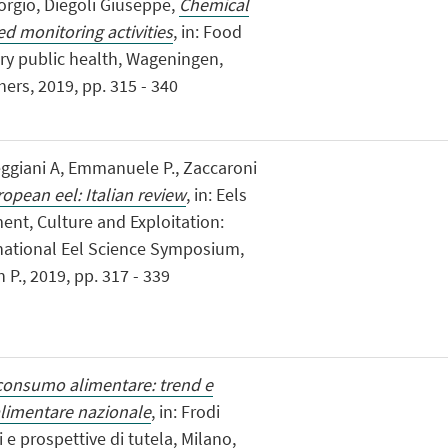
iorgio, Diegoli Giuseppe,
Chemical
d monitoring activities
, in: Food
ry public health, Wageningen,
rs, 2019, pp. 315 - 340
eggiani A, Emmanuele P., Zaccaroni
opean eel: Italian review
, in: Eels
nt, Culture and Exploitation:
rnational Eel Science Symposium,
P., 2019, pp. 317 - 339
consumo alimentare: trend e
alimentare nazionale
, in: Frodi
i e prospettive di tutela, Milano,