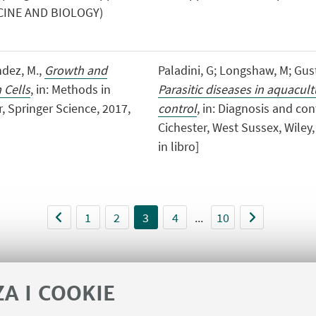
CINE AND BIOLOGY)
ndez, M.,
Growth and
Paladini, G; Longshaw, M; Gust
 Cells
, in: Methods in
Parasitic diseases in aquacult
, Springer Science, 2017,
control
, in: Diagnosis and con
Cichester, West Sussex, Wiley,
in libro]
1
2
3
4
...
10
ZA I COOKIE