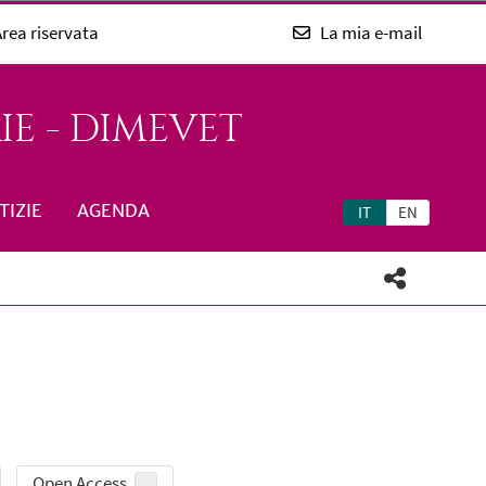
rea riservata
La mia e-mail
E - DIMEVET
TIZIE
AGENDA
IT
EN
Open Access