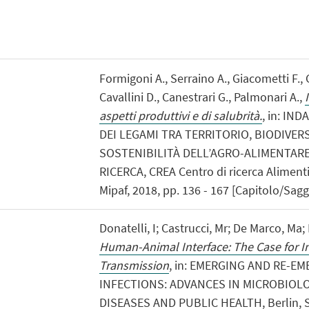
Formigoni A., Serraino A., Giacometti F., G
Cavallini D., Canestrari G., Palmonari A.,
aspetti produttivi e di salubrità.
, in: IN
DEI LEGAMI TRA TERRITORIO, BIODIVERS
SOSTENIBILITÀ DELL’AGRO-ALIMENTARE
RICERCA, CREA Centro di ricerca Alimenti
Mipaf, 2018, pp. 136 - 167 [Capitolo/Saggi
Donatelli, I; Castrucci, Mr; De Marco, Ma;
Human-Animal Interface: The Case for In
Transmission
, in: EMERGING AND RE-EM
INFECTIONS: ADVANCES IN MICROBIOLO
DISEASES AND PUBLIC HEALTH, Berlin, Sp