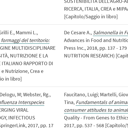
SOSTENIBILITÀ DELL’AGRO-A
RICERCA, ITALIA, CREA e MIPAA
[Capitolo/Saggio in libro]
rilli E., Mammi L.,
De Cesare A.,
Salmonella in 
I formaggi del territorio:
Advances in Food and Nutriti
DAGINE MULTIDISCIPLINARE
Press Inc., 2018, pp. 137 - 
ITÀ, NUTRIZIONE E LA
NUTRITION RESEARCH) [Capito
 ITALIANO RAPPORTO DI
 e Nutrizione, Crea e
o in libro]
 Delogu, M; Webster, Rg.,
Faucitano, Luigi; Martelli, G
fluenza Interspecies
Tina,
Fundamentals of animal
ERGING VIRAL
consumer attitudes to animal
GY, INFECTIOUS
Quality - From Genes to Ethics,
ringerLink, 2017, pp. 17
2017, pp. 537 - 568 [Capitolo/S