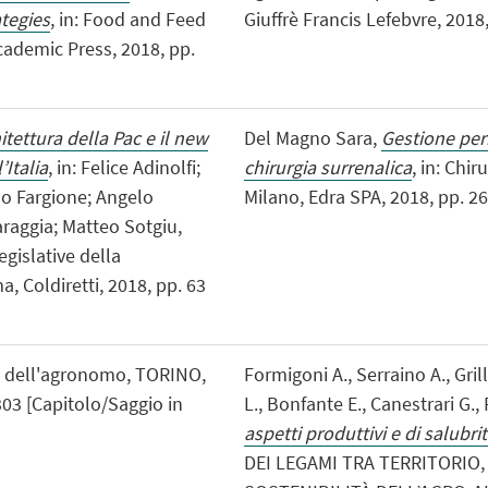
tegies
, in: Food and Feed
Giuffrè Francis Lefebvre, 2018,
ademic Press, 2018, pp.
itettura della Pac e il new
Del Magno Sara,
Gestione peri
’Italia
, in: Felice Adinolfi;
chirurgia surrenalica
, in: Chi
do Fargione; Angelo
Milano, Edra SPA, 2018, pp. 26 
araggia; Matteo Sotgiu,
gislative della
 Coldiretti, 2018, pp. 63
e dell'agronomo, TORINO,
Formigoni A., Serraino A., Gril
 303 [Capitolo/Saggio in
L., Bonfante E., Canestrari G.,
aspetti produttivi e di salubri
DEI LEGAMI TRA TERRITORIO,