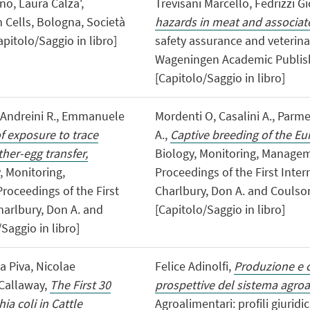
no, Laura Calza',
Trevisani Marcello, Fedrizzi G
m Cells, Bologna, Società
hazards in meat and associate
apitolo/Saggio in libro]
safety assurance and veterina
Wageningen Academic Publishe
[Capitolo/Saggio in libro]
., Andreini R., Emmanuele
Mordenti O, Casalini A., Parm
of exposure to trace
A.,
Captive breeding of the Eur
her-egg transfer,
Biology, Monitoring, Manageme
y, Monitoring,
Proceedings of the First Inte
roceedings of the First
Charlbury, Don A. and Coulson 
harlbury, Don A. and
[Capitolo/Saggio in libro]
Saggio in libro]
ea Piva, Nicolae
Felice Adinolfi,
Produzione e 
 Callaway,
The First 30
prospettive del sistema agro
a coli in Cattle
Agroalimentari: profili giuridic